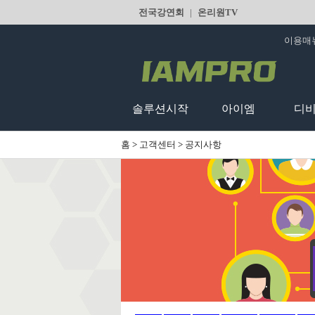
전국강연회
|
온리원TV
이용매
솔루션시작
아이엠
디
홈
>
고객센터
>
공지사항