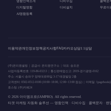
명함인맥소개
디비수집
콜백문
디지털명함
디비설치
무료이
AI명함등록
FAQ
이용약관
개인정보정책
공지사항
카카오상담
1:1상담
(주)온리원셀링 | 공급사: 온리원연구소 | 대표: 송조은
사업자등록번호: 119-86-03213 | 통신판매업신고: 2019-경기광명-0162
주소: 서울시 송파구 양재대로60길 3-17 태경빌딩 2층
고객센터: 0502-0512-0100 (10:00~18:00, 12:00~13:00 점심) | 이메일: 1pa
호스팅: (주)카페24
© 2026 아이엠프로(IAMPRO). All rights reserved.
타겟 마케팅 자동화 솔루션 — 명함인맥 · 디비수집 · 콜백문자 · 랜