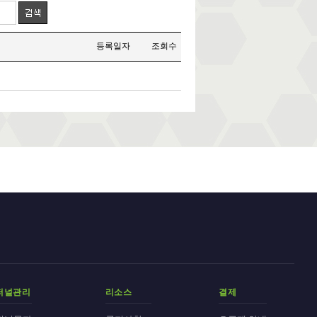
등록일자
조회수
퍼널관리
리소스
결제