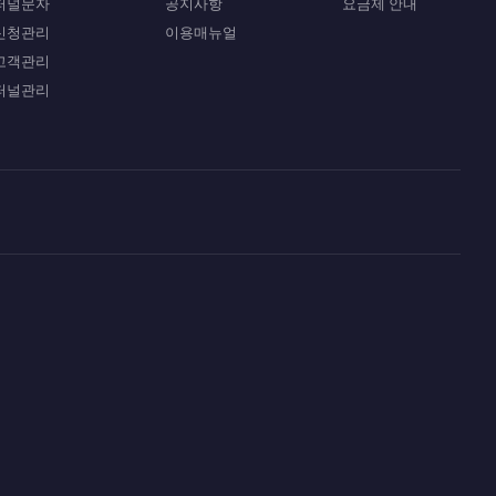
퍼널문자
공지사항
요금제 안내
신청관리
이용매뉴얼
고객관리
퍼널관리