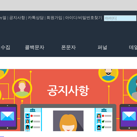
뉴얼
|
공지사항
|
카톡상담
|
회원가입
|
아이디/비밀번호찾기
비수집
콜백문자
폰문자
퍼널
데