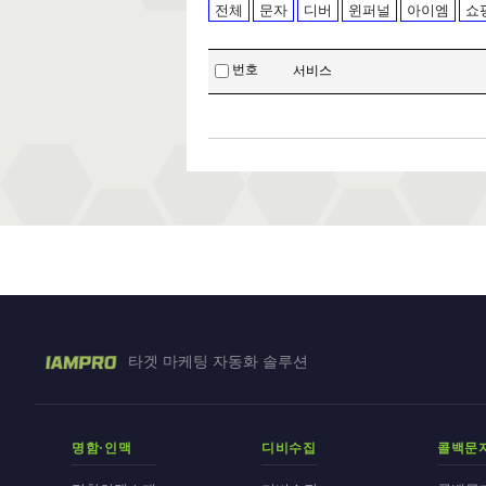
전체
문자
디버
윈퍼널
아이엠
쇼
번호
서비스
타겟 마케팅 자동화 솔루션
명함·인맥
디비수집
콜백문