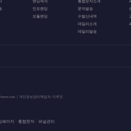
자
랜딩제작
통합문자소개
용
인포랜딩
문자발송
모듈랜딩
수발신내역
데일리소개
데일리발송
gebook@naver.com | 개인정보관리책임자: 이루진
딩페이지 · 통합문자 · 퍼널관리