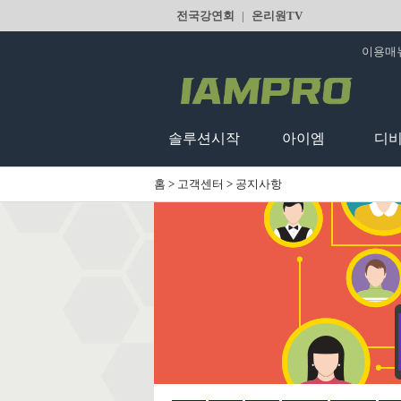
전국강연회
|
온리원TV
이용매
솔루션시작
아이엠
디
홈
>
고객센터
>
공지사항