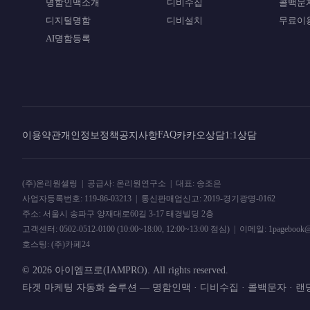
명함인맥소개
디비수집
콜백문
디지털명함
디비설치
무료이
AI명함등록
FAQ
이용약관
개인정보정책
공지사항
카카오상담
1:1상담
(주)온리원셀링 | 공급사: 온리원연구소 | 대표: 송조은
사업자등록번호: 119-86-03213 | 통신판매업신고: 2019-경기광명-0162
주소: 서울시 송파구 양재대로60길 3-17 태경빌딩 2층
고객센터: 0502-0512-0100 (10:00~18:00, 12:00~13:00 점심) | 이메일: 1pa
호스팅: (주)카페24
© 2026 아이엠프로(IAMPRO). All rights reserved.
타겟 마케팅 자동화 솔루션 — 명함인맥 · 디비수집 · 콜백문자 · 랜