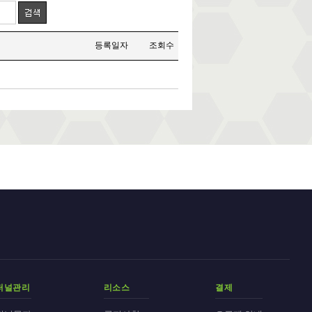
등록일자
조회수
퍼널관리
리소스
결제