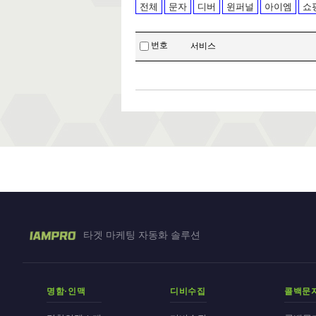
전체
문자
디버
윈퍼널
아이엠
쇼
번호
서비스
타겟 마케팅 자동화 솔루션
명함·인맥
디비수집
콜백문