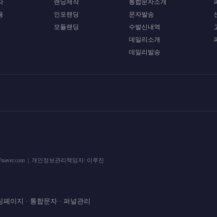
자
랜딩제작
통합문자소개
용
인포랜딩
문자발송
모듈랜딩
수발신내역
데일리소개
데일리발송
gebook@naver.com | 개인정보관리책임자: 이루진
딩페이지 · 통합문자 · 퍼널관리