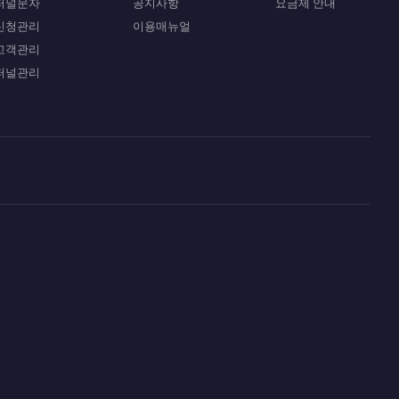
퍼널문자
공지사항
요금제 안내
신청관리
이용매뉴얼
고객관리
퍼널관리