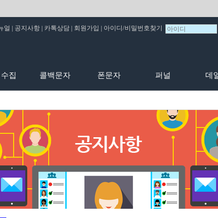
뉴얼
|
공지사항
|
카톡상담
|
회원가입
|
아이디/비밀번호찾기
비수집
콜백문자
폰문자
퍼널
데