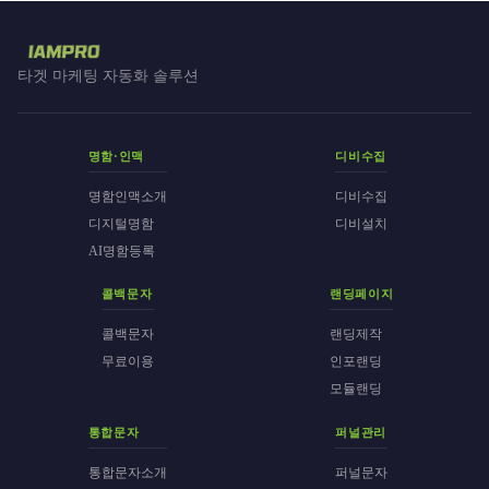
타겟 마케팅 자동화 솔루션
명함·인맥
디비수집
명함인맥소개
디비수집
디지털명함
디비설치
AI명함등록
콜백문자
랜딩페이지
콜백문자
랜딩제작
무료이용
인포랜딩
모듈랜딩
통합문자
퍼널관리
통합문자소개
퍼널문자