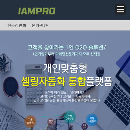
전국강연회
|
온리원TV