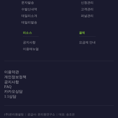
문자발송
신청관리
수발신내역
고객관리
데일리소개
퍼널관리
데일리발송
리소스
결제
공지사항
요금제 안내
이용매뉴얼
이용약관
개인정보정책
공지사항
FAQ
카카오상담
1:1상담
(주)온리원셀링 | 공급사: 온리원연구소 | 대표: 송조은