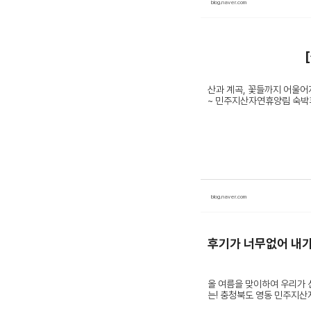
blog.naver.com
산과 계곡, 꽃들까지 어울어
~ 민주지산자연휴양림 숙박후기 
blog.naver.com
후기가 너무없어 내가
올 여름을 맞이하여 우리가 
는! 충청북도 영동 민주지산자