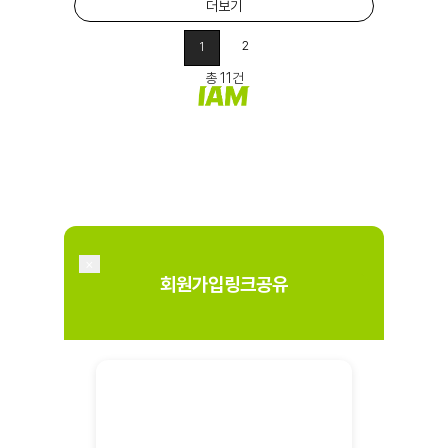
더보기
2
1
총 11건
×
회원가입링크공유