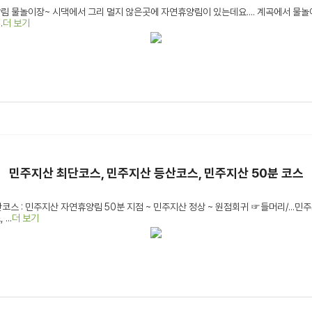
 물놀이장~ 시댁에서 그리 멀지 않은곳에 자연휴양림이 있는데요.... 계곡에서 물놀
.
더 보기
민주지산 최단코스, 민주지산 등산코스, 민주지산 50분 코스
스 : 민주지산 자연휴양림 50분 지점 ~ 민주지산 정상 ~ 원점회귀 ☞들머리/...민
...
더 보기