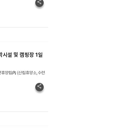
시설 및 캠핑장 1일
자연휴양림內 (산림휴양소,수련