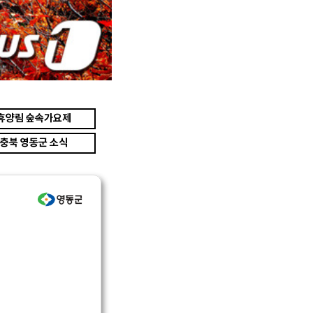
휴양림 숲속가요제
충북 영동군 소식