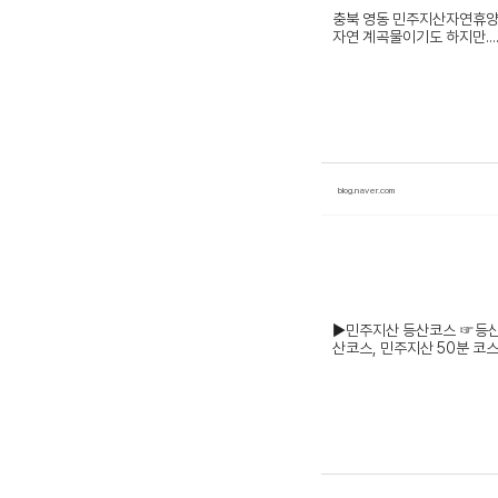
충북 영동 민주지산자연휴양림
자연 계곡물이기도 하지만....
blog.naver.com
▶민주지산 등산코스 ☞등산코
산코스, 민주지산 50분 코스, 