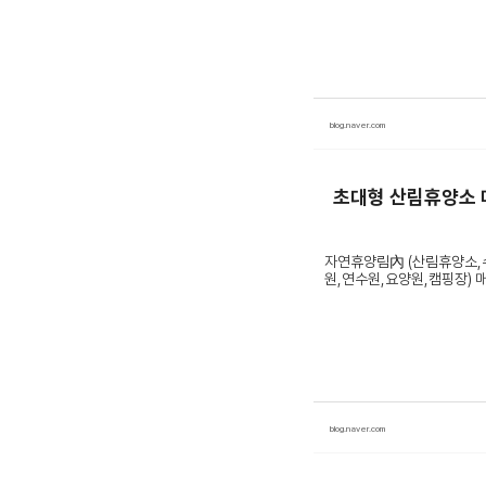
blog.naver.com
초대형 산림휴양소 
자연휴양림內 (산림휴양소,수
원,연수원,요양원,캠핑장) 매매 
blog.naver.com