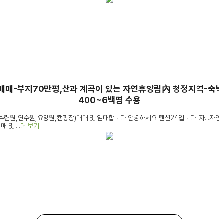
매매-부지70만평,산과 계곡이 있는 자연휴양림內 청정지역-숙박
400~6백명 수용
련원,연수원,요양원,캠핑장)매매 및 임대합니다 안녕하세요 펜션24입니다. 자...
및 ...
더 보기