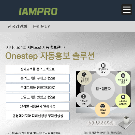
<
전국강연회
|
온리원TV