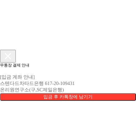
무통장 결제 안내
[입금 계좌 안내]
스텐다드차타드은행 617-20-109431
온리원연구소(구,SC제일은행)
입금 후 카톡창에 남기기