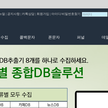
뉴얼
|
공지사항
|
카톡상담
|
회원가입
|
아이디/비밀번호찾기
비수집
콜백문자
폰문자
퍼널
데