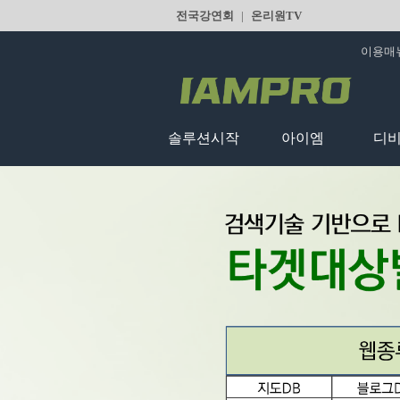
전국강연회
|
온리원TV
이용매
솔루션시작
아이엠
디