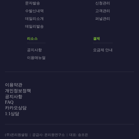
문자발송
신청관리
수발신내역
고객관리
데일리소개
퍼널관리
데일리발송
리소스
결제
공지사항
요금제 안내
이용매뉴얼
이용약관
개인정보정책
공지사항
FAQ
카카오상담
1:1상담
(주)온리원셀링 | 공급사: 온리원연구소 | 대표: 송조은