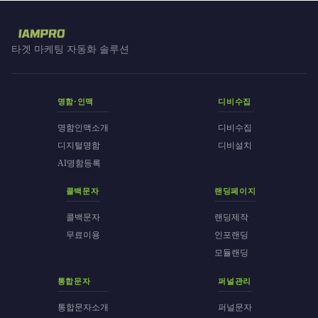
타겟 마케팅 자동화 솔루션
명함·인맥
디비수집
명함인맥소개
디비수집
디지털명함
디비설치
AI명함등록
콜백문자
랜딩페이지
콜백문자
랜딩제작
무료이용
인포랜딩
모듈랜딩
통합문자
퍼널관리
통합문자소개
퍼널문자