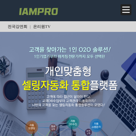
전국강연회
|
온리원TV